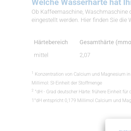
Welche Wasserhärte hat Ih
Ob Kaffeemaschine, Waschmaschine od
eingestellt werden. Hier finden Sie di
Härtebereich
Gesamthärte (mmol
mittel
2,07
1
Konzentration von Calcium und Magnesium i
Millimol: SI-Einheit der Stoffmenge
2
°dH - Grad deutscher Härte: frühere Einheit fü
1°dH entspricht 0,179 Millimol Calcium und Mag