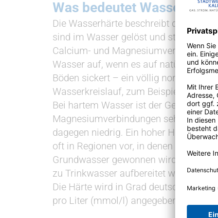
Was be­deutet Was­serhärt
Die Wasserhärte beschreibt den Gehalt 
sind im Wasser gelöst und stammen h
Calcium- und Magnesiumverbindungen
Wasser auf, wenn es auf natürlichem 
Böden sickert – ein völlig normaler Ab
Wasserkreislauf, zum Beispiel nach e
Bei hartem Wasser ist der Gehalt an C
Magnesiumverbindungen sehr hoch, b
dagegen niedrig. Ein hoher Härtegrad
oft in Regionen vor, in denen Trinkwas
Grundwasser gewonnen wird. Wo Flus
zu Trinkwasser aufbereitet wird, ist d
Die Härte wird in Grad deutscher Härte
pro Liter (mmol/l) angegeben.