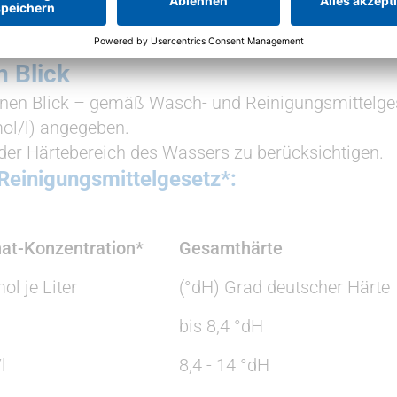
n Blick
einen Blick – gemäß Wasch- und Reinigungsmittelges
mol/l) angegeben.
 der Härtebereich des Wassers zu berücksichtigen.
einigungsmittelgesetz*:
at-Konzentration*
Gesamthärte
ol je Liter
(°dH) Grad deutscher Härte
bis 8,4 °dH
l
8,4 - 14 °dH