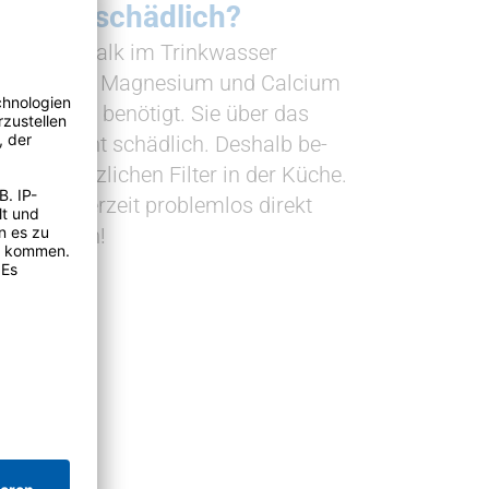
ch oder schädlich?
rgen, ob Kalk im Trink­wasser
keinen Fall! Ma­gnesium und Calcium
e Ihr Körper be­nötigt. Sie über das
n, ist nicht schädlich. Deshalb be­
nen zu­sätz­lichen Filter in der Küche.
sser je­derzeit pro­blemlos direkt
n“ trinken!