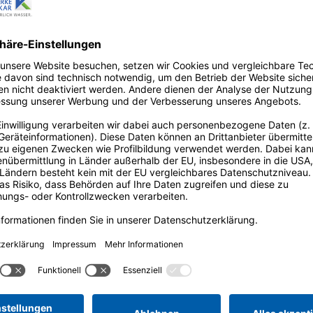
e überhaupt?
Kalk – nützli
an Erdalkali. Sie
Sie machen sich So
auptsächlich aus
schädlich ist? Auf 
. Diese nimmt das
sind Mi­ne­ralien, di
Weg durch die
Wasser auf­zu­nehme
lauf im
nötigen Sie auch kei
inem Regenschauer.
Sie können unser Wa
alcium- und
„frisch aus dem Hah
ei weichem Wasser
 kommt besonders
ser aus
s- oder Seewasser
as Wasser weicher.
 (°dH) oder Millimol