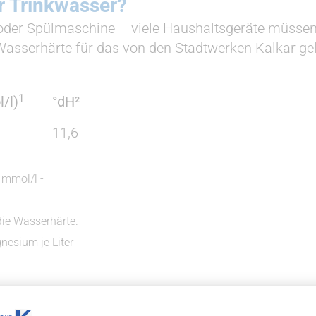
r Trinkwasser?
er Spülmaschine – viele Haushaltsgeräte müssen a
e Wasserhärte für das von den Stadtwerken Kalkar ge
1
/l)
°dH²
11,6
n mmol/l -
r die Wasserhärte.
nesium je Liter