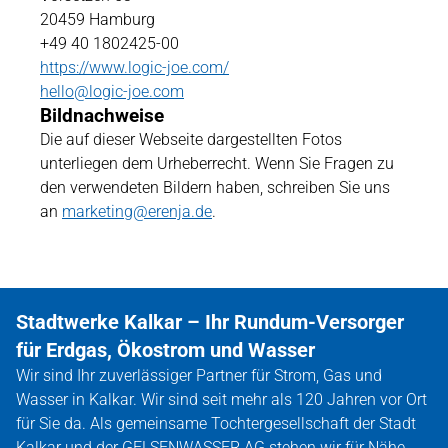
20459 Hamburg
+49 40 1802425-00
https://www.logic-joe.com/
hello@logic-joe.com
Bild­nachweise
Die auf dieser Webseite dargestellten Fotos
unterliegen dem Urheberrecht. Wenn Sie Fragen zu
den verwendeten Bildern haben, schreiben Sie uns
an
marketing@erenja.de
.
Stadtwerke Kalkar – Ihr Rundum-Versorger
für Erdgas, Ökostrom und Wasser
Wir sind Ihr zuverlässiger Partner für Strom, Gas und
Wasser in Kalkar. Wir sind seit mehr als 120 Jahren vor Ort
für Sie da. Als gemeinsame Tochtergesellschaft der Stadt
Kalkar und der GELSENWASSER AG stehen wir für Nähe,