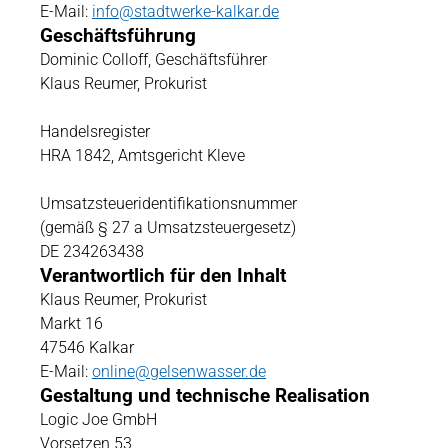
E-Mail:
info@stadtwerke-kalkar.de
Ge­schäfts­führung
Dominic Colloff, Geschäftsführer
Klaus Reumer, Prokurist
Handelsregister
HRA 1842, Amtsgericht Kleve
Umsatzsteueridentifikationsnummer
(gemäß § 27 a Umsatzsteuergesetz)
DE 234263438
Ver­ant­wortlich für den Inhalt
Klaus Reumer, Prokurist
Markt 16
47546 Kalkar
E-Mail:
online@gelsenwasser.de
Ge­staltung und tech­nische Rea­li­sation
Logic Joe GmbH
Vorsetzen 53